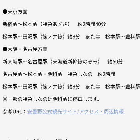
●東京方面
新宿駅～松本駅（特急あずさ） 約2時間40分
松本駅～田沢駅（篠ノ井線）約8分 または 松本駅～豊科駅
●大阪・名古屋方面
新大阪駅～名古屋駅（東海道新幹線のぞみ） 約50分
名古屋駅～松本駅・明科駅 特急しなの 約2時間
松本駅～田沢駅（篠ノ井線）約8分 または 松本駅～豊科駅
※一部の特急しなのは明科駅に停車します。
参考URL：
安曇野公式観光サイト/アクセス・周辺情報