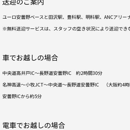
送迎のご案内
ユーロ安曇野ベースと田沢駅、豊科駅、明科駅、ANCアリ
※無料送迎サービスは、スタッフの空き状況により送迎でき
車でお越しの場合
中央道高井戸IC～長野道安曇野IC 約2時間30分
名神高速～小牧JCT～中央道～長野道安曇野IC （大阪約4時間3
安曇野ICから約5分
電車でお越しの場合