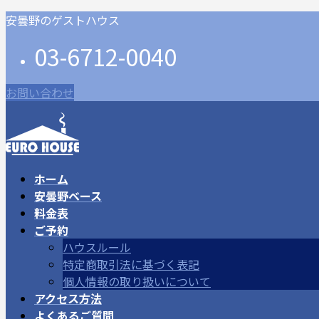
コ
ナ
安曇野のゲストハウス
ン
ビ
03-6712-0040
テ
ゲ
ン
ー
ツ
シ
お問い合わせ
に
ョ
移
ン
動
に
移
動
ホーム
安曇野ベース
料金表
ご予約
ハウスルール
特定商取引法に基づく表記
個人情報の取り扱いについて
アクセス方法
よくあるご質問