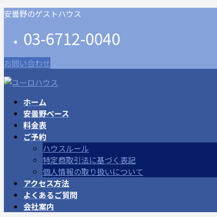
コ
ナ
安曇野のゲストハウス
ン
ビ
03-6712-0040
テ
ゲ
ン
ー
ツ
シ
お問い合わせ
に
ョ
移
ン
動
に
ホーム
移
安曇野ベース
動
料金表
ご予約
ハウスルール
特定商取引法に基づく表記
個人情報の取り扱いについて
アクセス方法
よくあるご質問
会社案内