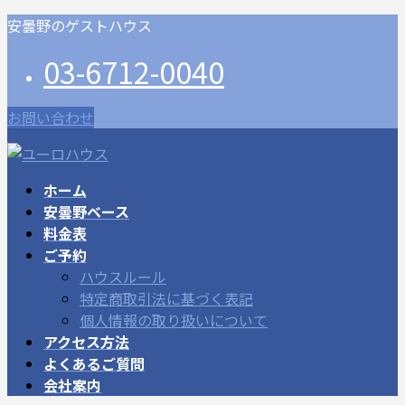
コ
ナ
安曇野のゲストハウス
ン
ビ
03-6712-0040
テ
ゲ
ン
ー
ツ
シ
お問い合わせ
に
ョ
移
ン
動
に
ホーム
移
安曇野ベース
動
料金表
ご予約
ハウスルール
特定商取引法に基づく表記
個人情報の取り扱いについて
アクセス方法
よくあるご質問
会社案内